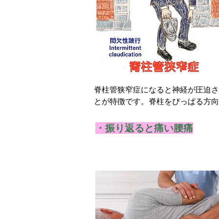
脊柱管狭窄症になると神経が圧迫さ
とが特徴です。脊柱をぴっぱる方向
◎脊柱管狭窄症 ◎足の痛み ◎足の
・​振り返ると痛い腰痛