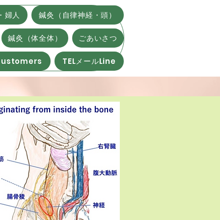
・婦人
鍼灸（自律神経・頭）
鍼灸（体全体）
ごあいさつ
 customers
TELメールLine