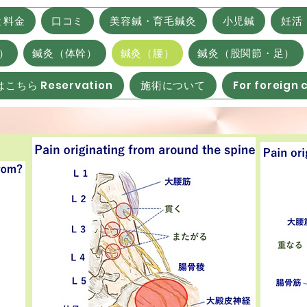
と料金
口コミ
美容鍼・育毛鍼灸
小児鍼
妊活
）
鍼灸（体幹）
鍼灸（腰）
鍼灸（股関節・足）
こちら Reservation
施術について
For foreign