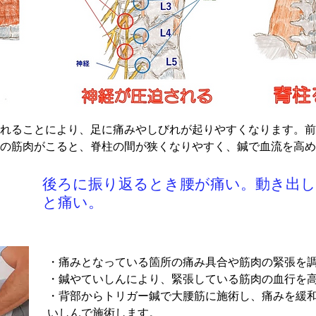
れることにより、足に痛みやしびれが起りやすくなります。前
の筋肉がこると、脊柱の間が狭くなりやすく、鍼で血流を高め
しびれ ◎腰痛
後ろに振り返るとき腰が痛い。動き出
と痛い。
・痛みとなっている箇所の痛み具合や筋肉の緊張を調
・鍼やていしんにより、​緊張している筋肉の血行を高
・背部からトリガー鍼で大腰筋に施術し、痛みを緩
いしんで施術します。
