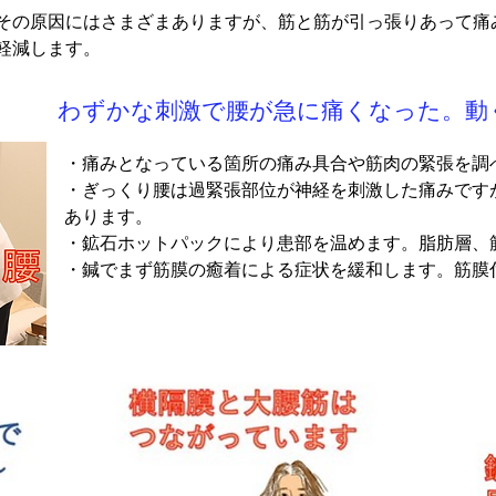
その原因にはさまざまありますが、筋と筋が引っ張りあって痛み
軽減します。
わずかな刺激で腰が急に痛くなった。動
・痛みとなっている箇所の痛み具合や筋肉の緊張を調べ
・ぎっくり腰は過緊張部位が神経を刺激した痛みです
あります。

・鉱石ホットパックにより患部を温めます。脂肪層、筋
・鍼でまず筋膜の癒着による症状を緩和します。筋膜
比較的浅いところにあります。刺鍼による緩和状況を確
・症状が緩和されない場合は、脊柱付近にある神経根
を絞扼している可能性があります。刺鍼による緩和状況
​・神経の支配領域で硬結があるところを鍼で緩和さ
ると痛みを伝達します。神経付近の筋を弛緩させ、緩和
・脊柱の靭帯付近を鍼で刺激します。この付近も神経
刺鍼による緩和状況を確認します。

・鍼でパルス通電を行います。電気刺激により内因性