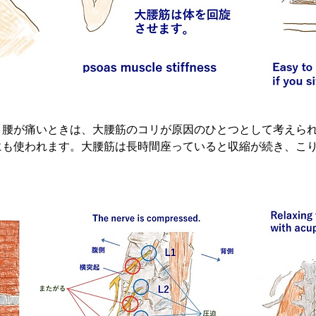
と腰が痛いときは、大腰筋のコリが原因のひとつとして考えら
にも使われます。大腰筋は長時間座っていると収縮が続き、こ
。

en you twist your body while lying down, stiffness in the ps
is used to flex the hip joint and also rotate the body.If you s
 to contract and become stiff.Relieve stiffness in the psoas 
hniques.

筋 #lowerBack pain #strainedLowerBack #psoasMus