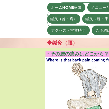
ホームHOME家홈
メニュー
鍼灸（首・肩）
鍼灸（腕・手
アクセス・営業時間
ご予約は
◆鍼灸（腰）
・その腰の痛みはどこから？