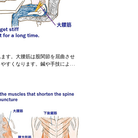
れます。大腰筋は股関節を屈曲させ
りやすくなります。鍼や手技によっ
oas major muscle may be one of 
it for long periods of time, your 
major muscle through 
cles