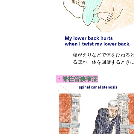
寝がえりなどで体をひねる
るほか、体を回旋するとき
て大腰筋のコリを緩和します
If your lower back hurts wh
・脊柱管狭窄症
the causes.The psoas muscle 
psoas muscles will continue
acupuncture and manual tec
#腰痛 #腰が痛い #ギックリ腰 #大腰