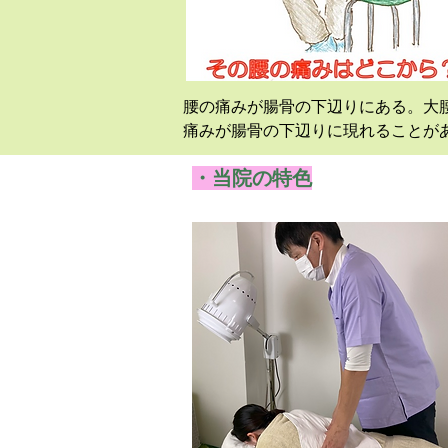
腰の痛みが腸骨の下辺りにある。大
痛みが腸骨の下辺りに現れることが
痛みを感じることがあります。

・当院の特色
◎腰痛 ◎ギックリ腰