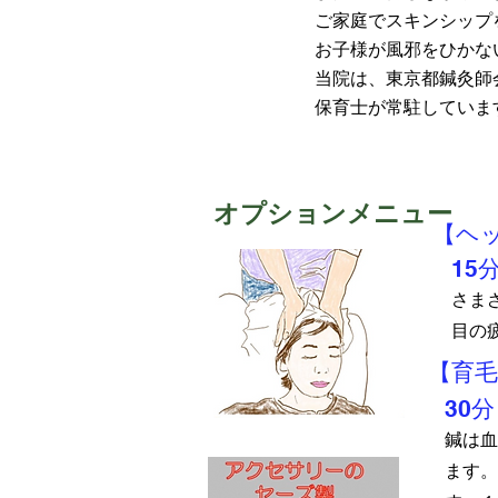
ご家庭でスキンシップ
お子様が風邪をひかな
当院は、東京都鍼灸師
保育士が常駐していま
オプションメニュー
【ヘ
15
さま
目の
【育毛
30分
鍼は血
ます。