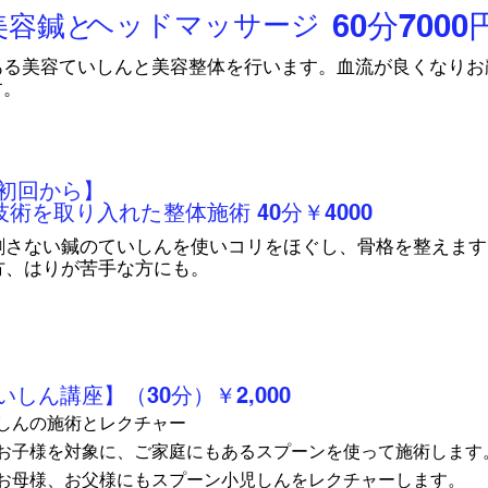
60分7000
ヘッドマッサージ
美容鍼と
ある美容ていしんと美容整体を行います。血流が良くなりお
す。
）
/初回から】
技術を取り入れた
整体施術 40分￥4000
刺さない鍼のていしんを使いコリをほぐし、骨格を整えます
方、はりが苦手な方にも。
しん講座】（30分）￥2,000
しんの施術とレクチャー
お子様を対象に、ご家庭にもあるスプーンを使って施術します
お母様、お父様にもスプーン小児しんをレクチャーします。