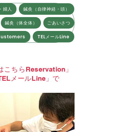
・婦人
鍼灸（自律神経・頭）
鍼灸（体全体）
ごあいさつ
 customers
TELメールLine
、
こちらReservation」
TELメールLine」で