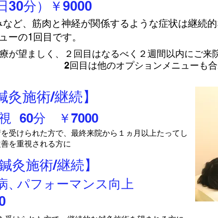
30分）￥9000
みなど、筋肉と神経が関係するような症状は継続的
ューの1回目です。
療が望ましく、２回目はなるべく２週間以内にご来院
のオプションメニューも合わせ
【鍼灸施術/継続】
視
60分 ￥7000
術を受けられた方で、最終来院から１ヵ月以上たってし
改善を重視される方に
【鍼灸施術/継続】
病、
パフォーマンス向上
0