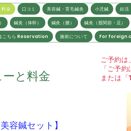
と料金
口コミ
美容鍼・育毛鍼灸
小児鍼
妊活
）
鍼灸（体幹）
鍼灸（腰）
鍼灸（股関節・足）
こちら Reservation
施術について
For foreign
ご予約は
「ご予約は
ューと料金
​または「
と美容鍼セット】