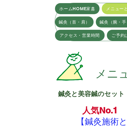
ホームHOME家홈
メニュー
鍼灸（首・肩）
鍼灸（腕・手
アクセス・営業時間
ご予約は
メニ
鍼灸と美容鍼のセット
人気No.1
【鍼灸施術