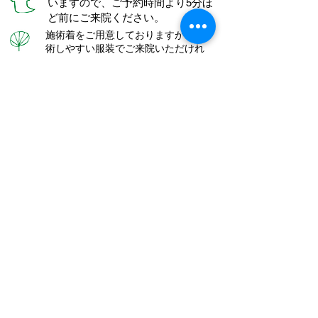
いますので、ご予約時間より5分ほ
ど前にご来院ください。
​施術着をご用意しておりますが、施
術しやすい服装でご来院いただけれ
ばお着換えの必要はございません。
​糖尿病などの疾患をお持ちの患者さ
まは、前もってお知らせください
​かつらはりきゅう・小児しん
東京都台東区寿2-8-14
katsura.harikyu@gmail.com
​０３－６６８２－５７０７